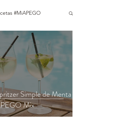
ecetas #MiAPEGO
pritzer Simple de Menta -
PEGO Mix