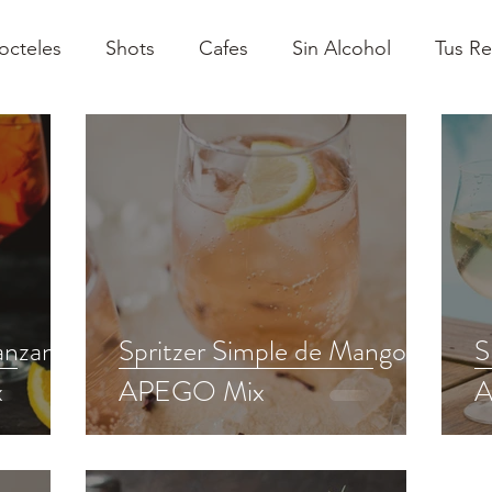
octeles
Shots
Cafes
Sin Alcohol
Tus R
anzana
Spritzer Simple de Mango -
S
x
APEGO Mix
A