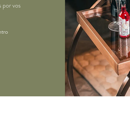
 por vos
ntro