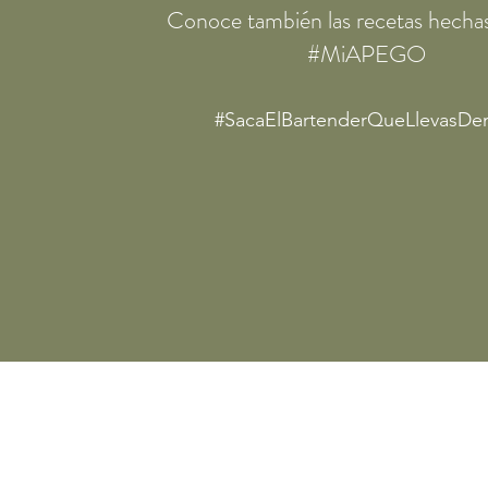
Conoce también las recetas hechas
#MiAPEGO
#SacaElBartenderQueLlevasDe