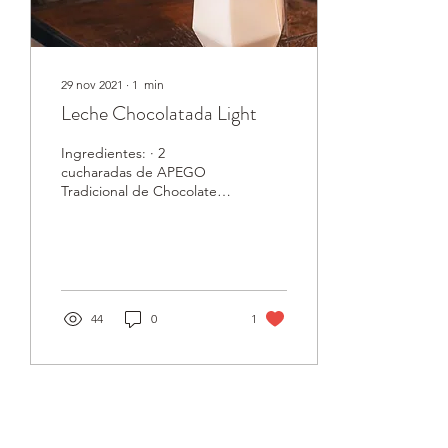
29 nov 2021
∙
1
min
Leche Chocolatada Light
Ingredientes: · 2
cucharadas de APEGO
Tradicional de Chocolate
(con Splenda) · ¾ de un
vaso de Leche o bebida
vegetal (350ml)...
44
0
1