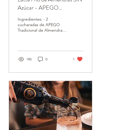
Azúcar - APEGO
Tradicional
Ingredientes: · 2
cucharadas de APEGO
Tradicional de Almendras
SIN azúcar · 2 cucharadas
de café soluble (tambien
medio vase de nuestro...
185
0
1