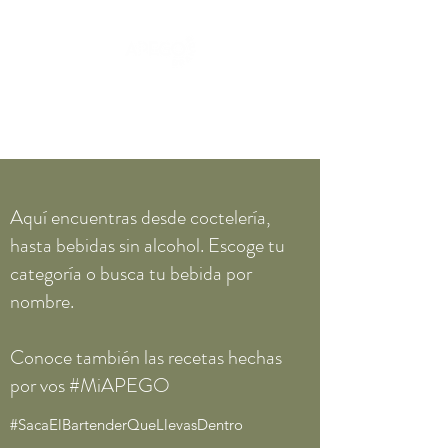
Convertimos lo cotidiano en
EXTRAORDINARIO
Aquí encuentras desde coctelería,
hasta bebidas sin alcohol. Escoge tu
categoría o busca tu bebida por
nombre.
Conoce también las recetas hechas
por vos #MiAPEGO
#SacaElBartenderQueLlevasDentro