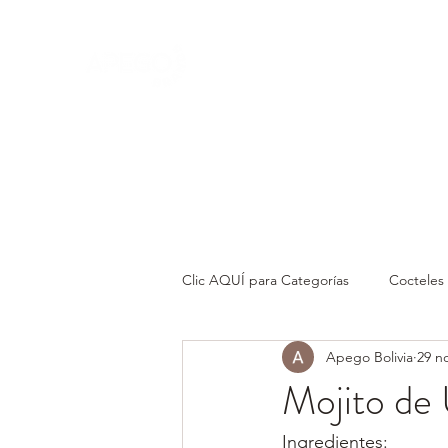
Convertimos lo cotidiano en EXT
Clic AQUÍ para Categorías
Cocteles
Apego Bolivia
29 n
Mojito d
Ingredientes
: