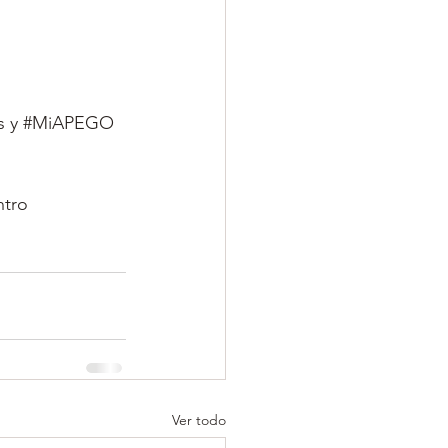
 y 
#MiAPEGO
ntro
Ver todo