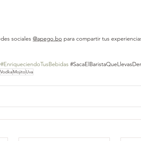
edes sociales 
@apego.bo
 para compartir tus experiencias
O
#EnriqueciendoTusBebidas
#SacaElBaristaQueLlevasDe
Vodka
Mojito
Uva