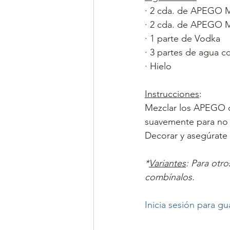
·
2 cda. de APEGO M
·
 2
 cda. de APEGO M
·
1 parte de Vodka
·
3 partes de agua c
·
Hielo
Instrucciones
: 
Mezclar los APEGO co
suavemente para no 
Decorar y asegúrate
*
Variantes
: Para otr
combínalos. 
Inicia sesión para gu